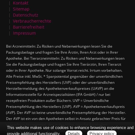
Kontakt
Sitemap
Datenschutz
Verbraucherrechte
Barrierefreiheit
Impressum
Bei Arzneimitteln: Zu Risiken und Nebenwirkungen lesen Sie die
Packungsbeilage und fragen Sie Ihre Ärztin, Ihren Arzt oder in Ihrer
Apotheke. Bei Tierarzneimitteln: Zu Risiken und Nebenwirkungen lesen
Sie die Packungsbeilage und fragen Sie Ihre Tierärztin, Ihren Tierarzt
oder in Ihrer Apotheke. Nur solange Vorrat reicht. Irrtum vorbehalten.
Alle Preise inkl. MwSt. * Sparpotential gegenüber der unverbindlichen
Preisempfehlung des Herstellers (UVP) oder der unverbindlichen
Herstellermeldung des Apothekenverkaufspreises (UAVP) an die
Informationsstelle für Arzneispezialitäten (IFA GmbH) / nur bei
rezeptfreien Produkten außer Büchern. UVP = Unverbindliche
Preisempfehlung des Herstellers (UVP). AVP = Apothekenverkaufspreis
(AVP). Der AVP ist keine unverbindliche Preisempfehlung der Hersteller.
Der AVP ist ein von den Apotheken selbst in Ansatz gebrachter Preis für
rezeptfreie Arzneimittel, der in der Höhe dem für Apotheken
This website makes use of cookies to enhance browsing experience and
verbindlichen Arzneimittel Abgabepreis entspricht, zu dem eine
provide additional functionality.
Details
Privacy policy