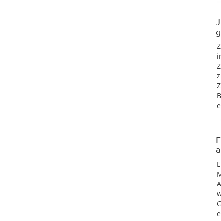
J
g
Z
i
Z
z
Z
B
e
E
a
E
M
A
w
G
e