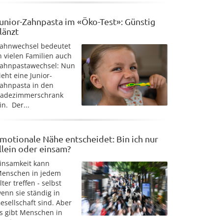
unior-Zahnpasta im «Öko-Test»: Günstig
länzt
ahnwechsel bedeutet
n vielen Familien auch
ahnpastawechsel: Nun
ieht eine Junior-
ahnpasta in den
adezimmerschrank
in. Der...
motionale Nähe entscheidet: Bin ich nur
llein oder einsam?
insamkeit kann
enschen in jedem
lter treffen - selbst
enn sie ständig in
esellschaft sind. Aber
s gibt Menschen in