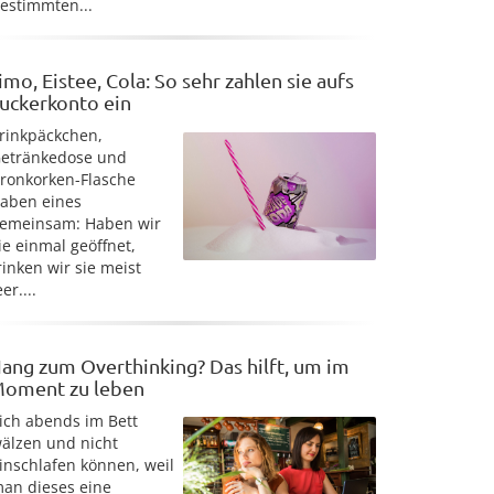
estimmten...
imo, Eistee, Cola: So sehr zahlen sie aufs
uckerkonto ein
rinkpäckchen,
etränkedose und
ronkorken-Flasche
aben eines
emeinsam: Haben wir
ie einmal geöffnet,
rinken wir sie meist
eer....
ang zum Overthinking? Das hilft, um im
oment zu leben
ich abends im Bett
älzen und nicht
inschlafen können, weil
an dieses eine