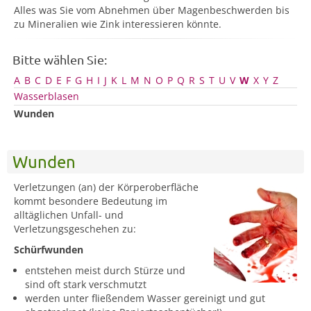
Alles was Sie vom Abnehmen über Magenbeschwerden bis
zu Mineralien wie Zink interessieren könnte.
Bitte wählen Sie:
A
B
C
D
E
F
G
H
I
J
K
L
M
N
O
P
Q
R
S
T
U
V
W
X
Y
Z
Wasserblasen
Wunden
Wunden
Verletzungen (an) der Körperoberfläche
kommt besondere Bedeutung im
alltäglichen Unfall- und
Verletzungsgeschehen zu:
Schürfwunden
entstehen meist durch Stürze und
sind oft stark verschmutzt
werden unter fließendem Wasser gereinigt und gut